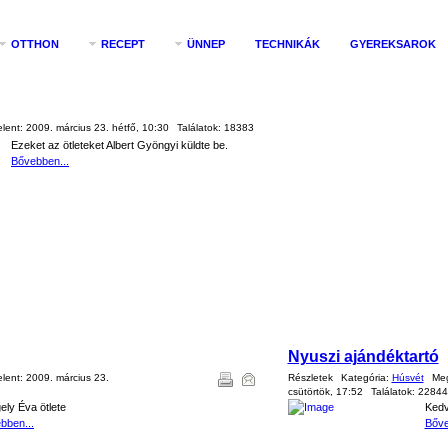
OTTHON
RECEPT
ÜNNEP
TECHNIKÁK
GYEREKSAROK
elent:
2009. március 23. hétfő, 10:30
Találatok:
18383
Ezeket az ötleteket Albert Gyöngyi küldte be.
Bővebben...
Nyuszi ajándéktartó
elent:
2009. március 23.
Részletek
Kategória:
Húsvét
Meg
csütörtök, 17:52
Találatok:
22844
ely Éva ötlete
Kedv
bben...
Bőve