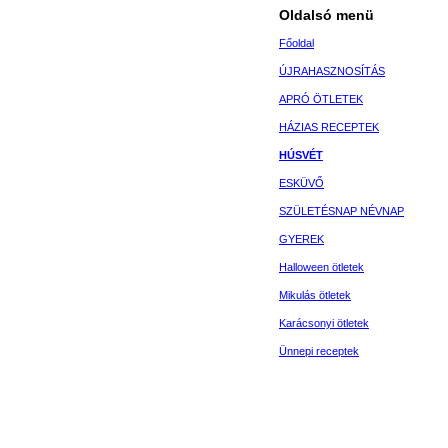
Oldalsó menü
Főoldal
ÚJRAHASZNOSÍTÁS
APRÓ ÖTLETEK
HÁZIAS RECEPTEK
HÚSVÉT
ESKÜVŐ
SZÜLETÉSNAP NÉVNAP
GYEREK
Halloween ötletek
Mikulás ötletek
Karácsonyi ötletek
Ünnepi receptek