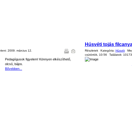
Húsvéti tojás filcany
elent:
2009. március 12.
Részletek
Kategória:
Húsvét
Meg
csütörtök, 10:56
Találatok:
10173
Pedagógusok figyelem! Könnyen elkészíthető,
olcsó, bájos.
Bővebben...