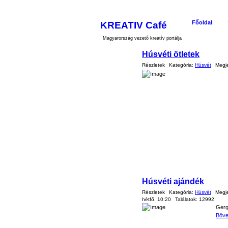
KREATIV Café
Főoldal
Magyarország vezető kreatív portálja
Húsvéti ötletek
Részletek
Kategória:
Húsvét
Megj
Húsvéti ajándék
Részletek
Kategória:
Húsvét
Megj
hétfő, 10:20
Találatok:
12992
Gerg
Bőve