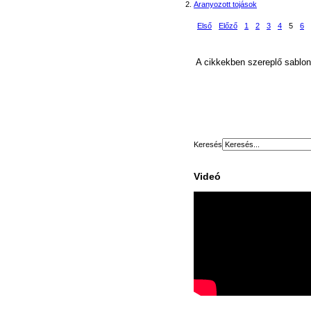
Aranyozott tojások
Első
Előző
1
2
3
4
5
6
A cikkekben szereplő sablono
Keresés
Videó