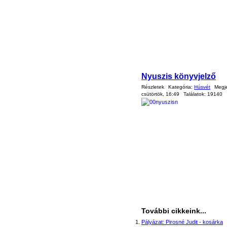
Nyuszis könyvjelző
Részletek
Kategória:
Húsvét
Megj
csütörtök, 16:49
Találatok:
19140
További cikkeink...
Pályázat: Pirosné Judit - kosárka