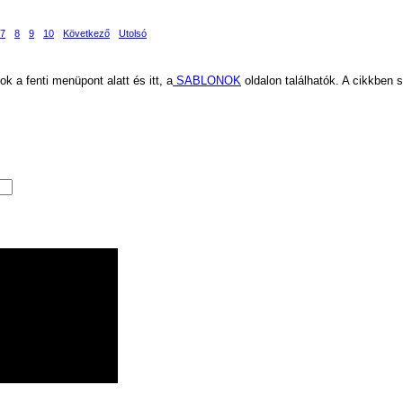
7
8
9
10
Következő
Utolsó
k a fenti menüpont alatt és itt, a
SABLONOK
oldalon találhatók. A cikkben 