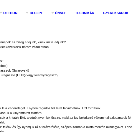
OTTHON
RECEPT
ÜNNEP
TECHNIKÁK
GYEREKSAROK
nepek és zizeg a fejünk, kinek mit is adjunk?
tlet következik három változatban.
ek:
doboz)
trasszok (Swarovski)
 ragasztó (UHU)(vagy kristályragasztó)
k le a védőréteget. Enyhén ragadós felületet tapinthatunk. Ezt fordítsuk
assuk a kinyomtatott mintára.
uk a kristály fölé, a végét nyomjuk össze, majd az így keletkező vákummal szippantsuk fel a
lyt.
en" felénk és így nyomjuk rá a farázsfóliára, szépen sorban a minta mentén mindegyiket. L
tük.