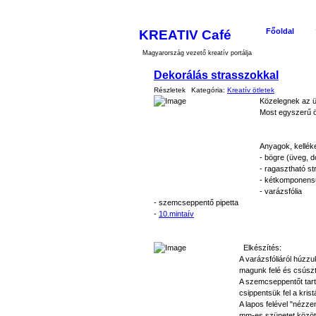
KREATIV Café
Főoldal
Magyarország vezető kreatív portálja
Dekorálás strasszokkal
Részletek
Kategória:
Kreatív ötletek
Közelegnek az ün
Most egyszerű ö
Anyagok, kellék
- bögre (üveg, 
- ragasztható s
- kétkomponensű
- varázsfólia
- szemcseppentő pipetta
-
10.mintaív
Elkészítés:
A varázsfóliáról húzzu
magunk felé és csúszt
A szemcseppentőt tarts
csippentsük fel a kristá
A lapos felével "nézz
mm-es szünetet közöt