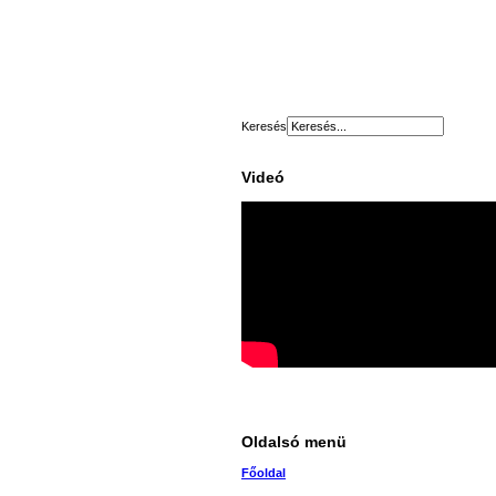
Keresés
Videó
Oldalsó menü
Főoldal