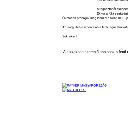
A ragasztóból cseppen
Ekkor a fólia segítség
Óvatosan próbáljuk meg lehúzni a fóliát 10-15 
Az üveg, illetve a porcelán a fenti ragasztókkal 
Sok sikert!
A cikkekben szereplő sablonok a fenti m