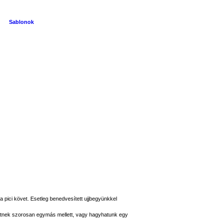
Sablonok
 pici követ. Esetleg benedvesített ujjbegyünkkel
ehetnek szorosan egymás mellett, vagy hagyhatunk egy