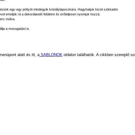
tsünk egy-egy pöttyöt mindegyik kristálylapocskára. Hagyhatjuk kicsit szikkadni.
ével emeljük rá a dekorálandó felületre és erőteljesen nyomjuk hozzá.
perc múlva.
állja a mosogatást is.
enüpont alatt és itt, a
SABLONOK
oldalon találhatók. A cikkben szereplő s