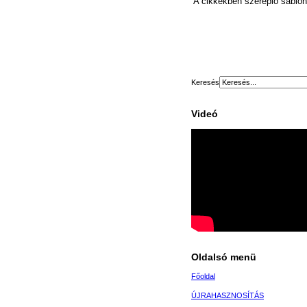
A cikkekben szereplő sablono
Keresés
Videó
Oldalsó menü
Főoldal
ÚJRAHASZNOSÍTÁS