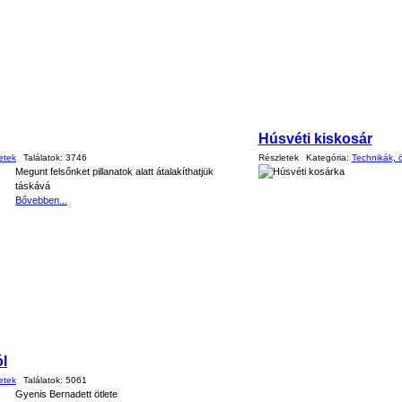
Húsvéti kiskosár
etek
Találatok:
3746
Részletek
Kategória:
Technikák, ö
Megunt felsőnket pillanatok alatt átalakíthatjük
táskává
Bővebben...
ól
etek
Találatok:
5061
Gyenis Bernadett ötlete