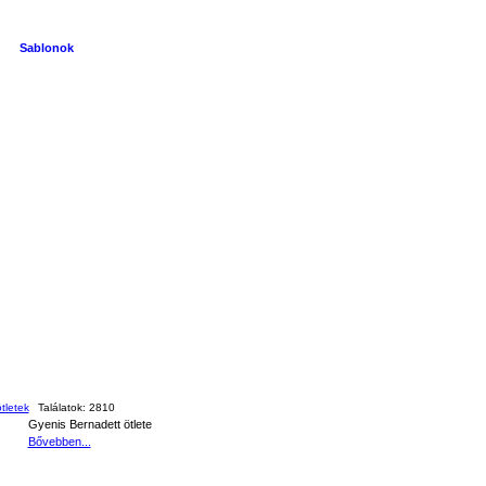
Sablonok
tletek
Találatok:
2810
Gyenis Bernadett ötlete
Bővebben...