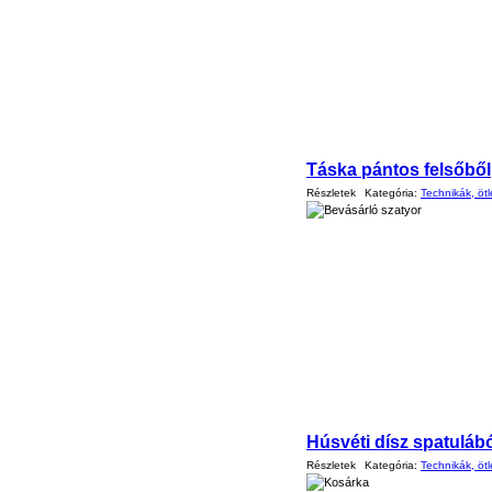
Táska pántos felsőből
Részletek
Kategória:
Technikák, ötl
Húsvéti dísz spatuláb
Részletek
Kategória:
Technikák, ötl