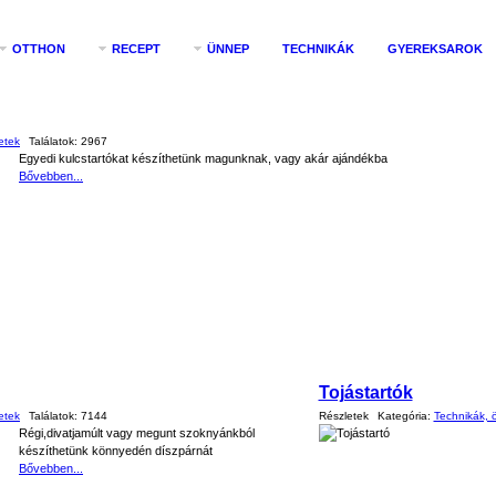
OTTHON
RECEPT
ÜNNEP
TECHNIKÁK
GYEREKSAROK
etek
Találatok:
2967
Egyedi kulcstartókat készíthetünk magunknak, vagy akár ajándékba
Bővebben...
Tojástartók
etek
Találatok:
7144
Részletek
Kategória:
Technikák, ö
Régi,divatjamúlt vagy megunt szoknyánkból
készíthetünk könnyedén díszpárnát
Bővebben...