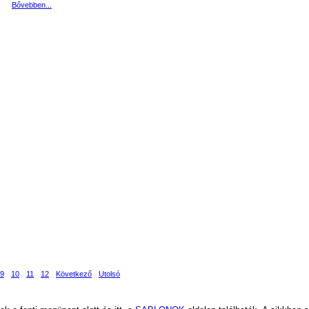
Bővebben...
9
10
11
12
Következő
Utolsó