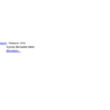
tletek
Találatok:
3211
Gyenis Bernadett ötlete
Bővebben...