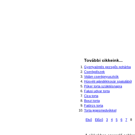
További cikkeink...
Gyertyaöntés pezsgős pohárba
Cserépdíszek
Vidám cserépnyuszkók
Húsvéti ajándékkosár spatulából
Póker torta születésnapra
Falusi udvar torta
Cica torta
Boszi torta
Fatörzs torta
Torta jegesmedvékkel
Első
Előző
3
4
5
6
7
8