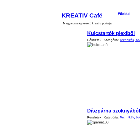
KREATIV Café
Főoldal
Magyarország vezető kreatív portálja
Kulcstartók plexiből
Részletek
Kategória:
Technikák, ötl
Díszpárna szoknyából
Részletek
Kategória:
Technikák, ötl