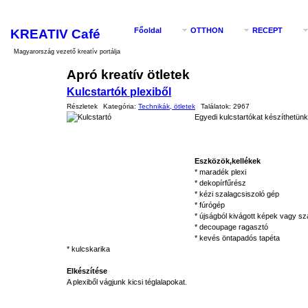
KREATIV Café
Főoldal
OTTHON
RECEPT
Magyarország vezető kreatív portálja
Apró kreatív ötletek
Kulcstartók plexiből
Részletek
Kategória:
Technikák, ötletek
Találatok:
2967
Egyedi kulcstartókat készíthetü
Eszközök,kellékek
* maradék plexi
* dekopírfűrész
* kézi szalagcsiszoló gép
* fúrógép
* újságból kivágott képek vagy sz
* decoupage ragasztó
* kevés öntapadós tapéta
* kulcskarika
Elkészítése
A plexiből vágjunk kicsi téglalapokat.