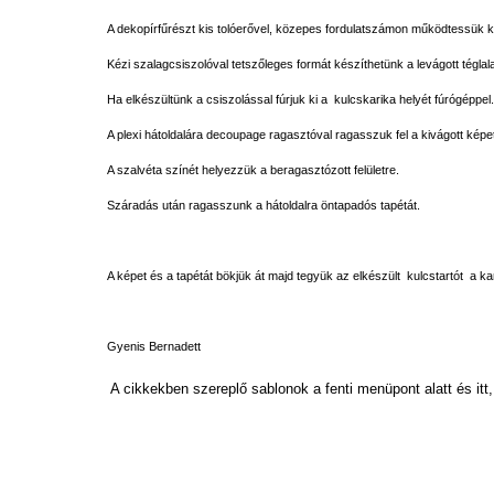
A dekopírfűrészt kis tolóerővel, közepes fordulatszámon működtessük 
Kézi szalagcsiszolóval tetszőleges formát készíthetünk a levágott téglal
Ha elkészültünk a csiszolással fúrjuk ki a kulcskarika helyét fúrógéppel.
A plexi hátoldalára decoupage ragasztóval ragasszuk fel a kivágott képe
A szalvéta színét helyezzük a beragasztózott felületre.
Száradás után ragasszunk a hátoldalra öntapadós tapétát.
A képet és a tapétát bökjük át majd tegyük az elkészült kulcstartót a ka
Gyenis Bernadett
A cikkekben szereplő sablonok a fenti menüpont alatt és itt,