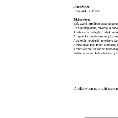
Díszítéshez
szív alakú cukorka
Elkészítése:
Szív alakú formában piskótát sütün
Ha a puding kihűlt, felverjük a ha
A hab felét a pudinghoz adjuk, öss
Az epret kis darabokra vágjuk, ma
A piskótát megtöltjük, tetejére is
A torta egyik felét fehér, a másikat
A fehér részre rózsaszín habból a
Zöldre színezett habból elkészítjük
A cikkekben szereplő sablono