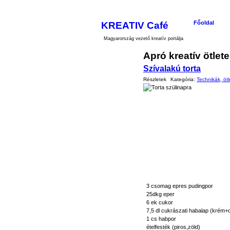
KREATIV Café
Főoldal
Magyarország vezető kreatív portálja
Apró kreatív ötlet
Szívalakú torta
Részletek
Kategória:
Technikák, ötl
3 csomag epres pudingpor
25dkg eper
6 ek cukor
7,5 dl cukrászati habalap (krém+d
1 cs habpor
ételfesték (piros,zöld)