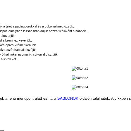
k,a tejet a pudingporokkal és a cukorral megfőzzük.
balapot, amelyhez lassacskán adjuk hozzá fixálóként a habport.
zekeverjük.
jd a krémhez keverjük.
 kevés epres krémet kenünk.
 rózsaszín habbal díszítjük.
pró halmokat nyomunk, cukorral díszítjük.
 a leveleket.
k a fenti menüpont alatt és itt, a
SABLONOK
oldalon találhatók. A cikkben 