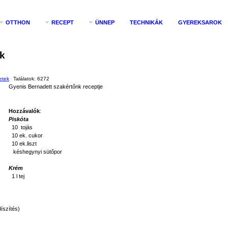
OTTHON
RECEPT
ÜNNEP
TECHNIKÁK
GYEREKSAROK
ek
etek
Találatok:
6272
Gyenis Bernadett szakértőnk receptje
Hozzávalók
:
Piskóta
10 tojás
10 ek. cukor
10 ek.liszt
késhegynyi sütőpor
Krém
1 l tej
íszítés)