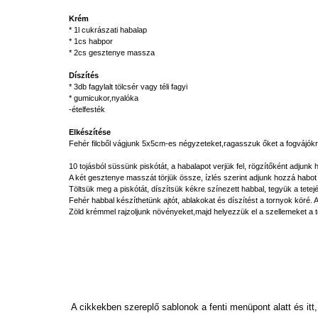
Krém
* 1l cukrászati habalap
* 1cs habpor
* 2cs gesztenye massza
Díszítés
* 3db fagylalt tölcsér vagy téli fagyi
* gumicukor,nyalóka
-ételfesték
Elkészítése
Fehér filcből vágjunk 5x5cm-es négyzeteket,ragasszuk őket a fogvájókra
10 tojásból süssünk piskótát, a habalapot verjük fel, rögzítőként adjunk
A két gesztenye masszát törjük össze, ízlés szerint adjunk hozzá habot
Töltsük meg a piskótát, díszítsük kékre színezett habbal, tegyük a tetejér
Fehér habbal készíthetünk ajtót, ablakokat és díszítést a tornyok köré. 
Zöld krémmel rajzoljunk növényeket,majd helyezzük el a szellemeket a t
A cikkekben szereplő sablonok a fenti menüpont alatt és itt,