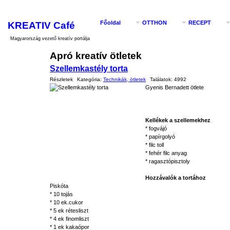
KREATIV Café
Főoldal
OTTHON
RECEPT
Magyarország vezető kreatív portálja
Apró kreatív ötletek
Szellemkastély torta
Részletek
Kategória:
Technikák, ötletek
Találatok:
4992
Gyenis Bernadett ötlete
Kellékek a szellemekhez
* fogvájó
* papírgolyó
* filc toll
* fehér filc anyag
* ragasztópisztoly
Hozzávalók a tortához
Piskóta
* 10 tojás
* 10 ek.cukor
* 5 ek rétesliszt
* 4 ek finomliszt
* 1 ek kakaópor