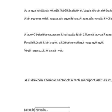
Az angyal ruhájának két ujját filcből készítsük el. Vagyis tölcséralakúra
A két egyenes oldalt ragasszuk egymáshoz. A ragasztás vonalát kívül is 
A fagolyó belsejébe ragasszunk hurkapálcát kb. 1,5cm ráhagyva.Ragasszuk
Fonallal kössünk két copfot, a kötésekre csillagot vagy gyöngyöt.
Végül ragasszuk fel a szárnyat.
A cikkekben szereplő sablonok a fenti menüpont alatt és itt,
Keresés