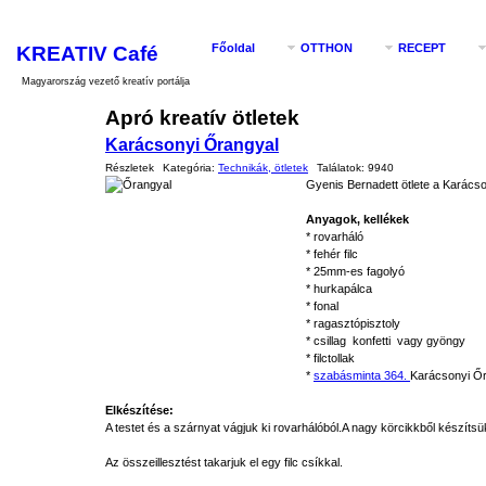
KREATIV Café
Főoldal
OTTHON
RECEPT
Magyarország vezető kreatív portálja
Apró kreatív ötletek
Karácsonyi Őrangyal
Részletek
Kategória:
Technikák, ötletek
Találatok:
9940
Gyenis Bernadett ötlete a Karácso
Anyagok, kellékek
* rovarháló
* fehér filc
* 25mm-es fagolyó
* hurkapálca
* fonal
* ragasztópisztoly
* csillag konfetti vagy gyöngy
* filctollak
*
szabásminta 364.
Karácsonyi Ő
Elkészítése:
A testet és a szárnyat vágjuk ki rovarhálóból.A nagy körcikkből készítsü
Az összeillesztést takarjuk el egy filc csíkkal.