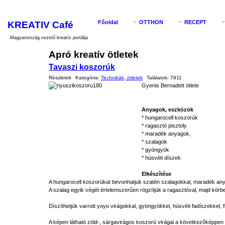
KREATIV Café
Főoldal
OTTHON
RECEPT
Magyarország vezető kreatív portálja
Apró kreatív ötletek
Tavaszi koszorúk
Részletek
Kategória:
Technikák, ötletek
Találatok:
7911
Gyenis Bernadett ötlete
Anyagok, eszközök
* hungarocell koszorúk
* ragasztó pisztoly
* maradék anyagok,
* szalagok
* gyöngyök
* húsvéti díszek
Elkészítése
A hungarocell koszorúkat bevonhatjuk szatén szalagokkal, maradék any
A szalag egyik végét értelemszerűen rögzítjük a ragasztóval, majd körbe
Díszíthetjük varrott yoyo virágokkal, gyöngyökkel, húsvéti fadíszekkel, fi
A képen látható zöld-, sárgavirágos koszorú virágai a következőképpen