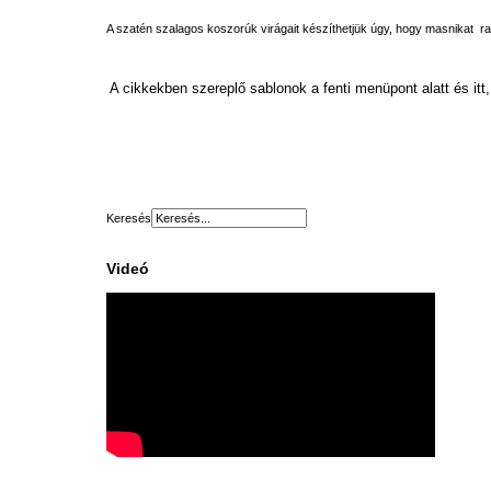
A szatén szalagos koszorúk virágait készíthetjük úgy, hogy masnikat r
A cikkekben szereplő sablonok a fenti menüpont alatt és itt,
Keresés
Videó