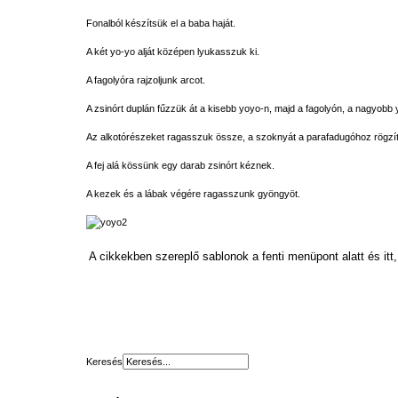
Fonalból készítsük el a baba haját.
A két yo-yo alját középen lyukasszuk ki.
A fagolyóra rajzoljunk arcot.
A zsinórt duplán fűzzük át a kisebb yoyo-n, majd a fagolyón, a nagyobb
Az alkotórészeket ragasszuk össze, a szoknyát a parafadugóhoz rögzí
A fej alá kössünk egy darab zsinórt kéznek.
A kezek és a lábak végére ragasszunk gyöngyöt.
A cikkekben szereplő sablonok a fenti menüpont alatt és itt,
Keresés