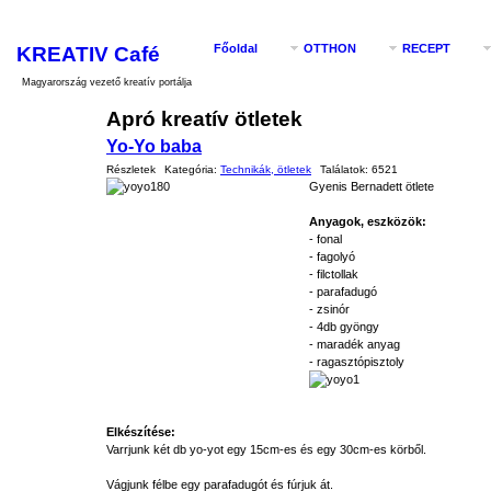
KREATIV Café
Főoldal
OTTHON
RECEPT
Magyarország vezető kreatív portálja
Apró kreatív ötletek
Yo-Yo baba
Részletek
Kategória:
Technikák, ötletek
Találatok:
6521
Gyenis Bernadett ötlete
Anyagok, eszközök:
- fonal
- fagolyó
- filctollak
- parafadugó
- zsinór
- 4db gyöngy
- maradék anyag
- ragasztópisztoly
Elkészítése:
Varrjunk két db yo-yot egy 15cm-es és egy 30cm-es körből.
Vágjunk félbe egy parafadugót és fúrjuk át.