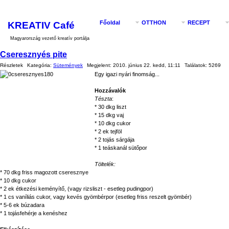
KREATIV Café
Főoldal
OTTHON
RECEPT
Magyarország vezető kreatív portálja
Cseresznyés pite
Részletek
Kategória:
Sütemények
Megjelent:
2010. június 22. kedd, 11:11
Találatok:
5269
Egy igazi nyári finomság...
Hozzávalók
Tészta
:
* 30 dkg liszt
* 15 dkg vaj
* 10 dkg cukor
* 2 ek tejföl
* 2 tojás sárgája
* 1 teáskanál sütőpor
Töltelék:
* 70 dkg friss magozott cseresznye
* 10 dkg cukor
* 2 ek étkezési keményítő, (vagy rizsliszt - esetleg pudingpor)
* 1 cs vaníliás cukor, vagy kevés gyömbérpor (esetleg friss reszelt gyömbér)
* 5-6 ek búzadara
* 1 tojásfehérje a kenéshez