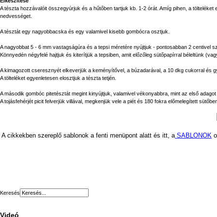
Elkészítése
A tészta hozzávalóit összegyúrjuk és a hűtőben tartjuk kb. 1-2 órát. Amíg pihen, a tölteléket e
nedvességet.
A tésztát egy nagyobbacska és egy valamivel kisebb gombócra osztjuk.
A nagyobbat 5 - 6 mm vastagságúra és a tepsi méretére nyújtjuk - pontosabban 2 centivel sz
Könnyedén négyfelé hajtjuk és kiterítjük a tepsiben, amit előzőleg sütőpapírral béleltünk (vag
A kimagozott cseresznyét elkeverjük a keményítővel, a búzadarával, a 10 dkg cukorral és g
A tölteléket egyenletesen elosztjuk a tészta tetjén.
A második gombóc pitetésztát megint kinyújtjuk, valamivel vékonyabbra, mint az első adagot é
A tojásfehérjét picit felverjük villával, megkenjük vele a piét és 180 fokra előmelegített sütőbe
A cikkekben szereplő sablonok a fenti menüpont alatt és itt, a
SABLONOK
o
Keresés
Videó