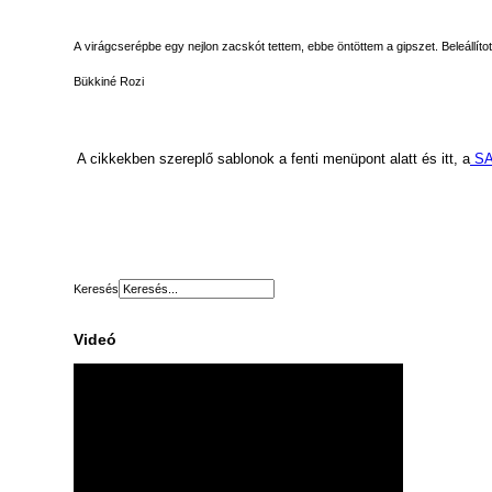
A virágcserépbe egy nejlon zacskót tettem, ebbe öntöttem a gipszet. Beleállíto
Bükkiné Rozi
A cikkekben szereplő sablonok a fenti menüpont alatt és itt, a
SA
Keresés
Videó