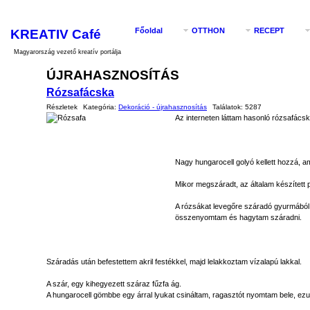
KREATIV Café
Főoldal
OTTHON
RECEPT
Magyarország vezető kreatív portálja
ÚJRAHASZNOSÍTÁS
Rózsafácska
Részletek
Kategória:
Dekoráció - újrahasznosítás
Találatok:
5287
Az interneten láttam hasonló rózsafácsk
Nagy hungarocell golyó kellett hozzá, a
Mikor megszáradt, az általam készített pi
A rózsákat levegőre száradó gyurmából k
összenyomtam és hagytam száradni.
Száradás után befestettem akril festékkel, majd lelakkoztam vízalapú lakkal.
A szár, egy kihegyezett száraz fűzfa ág.
A hungarocell gömbbe egy árral lyukat csináltam, ragasztót nyomtam bele, ezu