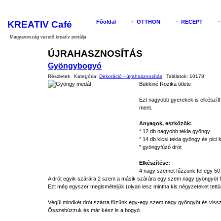
KREATIV Café
Főoldal
OTTHON
RECEPT
Magyarország vezető kreatív portálja
ÚJRAHASZNOSÍTÁS
Gyöngybogyó
Részletek
Kategória:
Dekoráció - újrahasznosítás
Találatok:
10178
Bükkiné Rozika ötlete
Ezt nagyobb gyerekek is elkészít
ment.
Anyagok, eszközök:
* 12 db nagyobb tekla gyöngy
* 14 db kicsi tekla gyöngy és pic
* gyöngyfűző drót
Elkészítése:
4 nagy szemet fűzzünk fel egy 50
A drót egyik szárára 2 szem a másik szárára egy szem nagy gyöngyöt 
Ezt még egyszer megismételjük (olyan lesz mintha kis négyzeteket tettü
Végül mindkét drót szárra fűzünk egy-egy szem nagy gyöngyöt és vissz
Összehúzzuk és már kész is a bogyó.