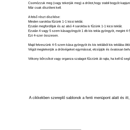
Csomózzuk meg (vagy tekerjük meg) a drótot,hogy stabil bogyót kapjun
Már csak dísztíteni kell.
A felső részt díszítése:
Minden sarokba fűzünk 1-1 kicsi teklát.
Ezután megfordítjuk és az alsó 4 sarokba is fűzünk 1-1 kicsi teklát.
Ezután 4 vagy 5 szem kásagyöngyöt 1 db kis tekla gyöngyöt, megint 4-5 
Ezt 4-szer összesen.
Majd felveszünk 4-5 szem kása gyöngyöt és kis teklából kis teklába öl
Végül megtekerjük a drótvégeket egymással, elcsípjük és óvatosan behaj
Vékony bőrcsíkot vagy organza szalagot fűzzünk át rajta, ha kell tű seg
A cikkekben szereplő sablonok a fenti menüpont alatt és itt,