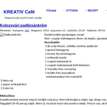
KREATIV Café
Főoldal
OTTHON
RECEPT
Magyarország vezető kreatív portálja
Kolozsvári padlizsánkrém
Részletek
Kategória:
Sós
Megjelent:
2010. augusztus 12. csütörtök, 20:29
Találatok:
49744
Eredeti erdélyi gazdaságos recept
Nem csupán különlegesen finom, de kiadós, gazdasá
Hozzávalók:
3 db szép fényes, sötétlila, kemény padlizsán
4 gerezd fokhagyma
1 kicsiny fej vöröshagyma
1 evőkanál mustár
1 csapott teáskanál só
1 csapott mokkáskanál őrölt fehérbors
2-3 levélke friss rozmaring
1 levélke friss bazsalikom
mokkáskanálnyi friss kakukkfű
5 deka vaj
1 púpos evőkanál liszt
1,5 deci tej
Elkészítése:
A padlizsánokat mossuk meg és töröljük szárazra. Nem kell levágni a végét, úgy ahogy van, teg
Nagyjából 30-45 percig sütjük. Akkor jó, ha kissé kezd ráncosodni a teteje. Persze van, aki fé