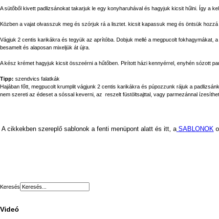
A sütőből kivett padlizsánokat takarjuk le egy konyharuhával és hagyjuk kicsit hűlni. Így a k
Közben a vajat olvasszuk meg és szórjuk rá a lisztet. kicsit kapassuk meg és öntsük hozzá a
Vágjuk 2 centis karikákra és tegyük az aprítóba. Dobjuk mellé a megpucolt fokhagymákat, 
besamelt és alaposan mixeljük át újra.
A kész krémet hagyjuk kicsit összeérni a hűtőben. Pirított házi kennyérrel, enyhén sózot
Tipp:
szendvics falatkák
Hajában főtt, megpucolt krumplit vágjunk 2 centis karikákra és púpozzunk rájuk a padlizsánk
nem szereti az édeset a sóssal keverni, az reszelt füstöltsajttal, vagy parmezánnal ízesíthet
A cikkekben szereplő sablonok a fenti menüpont alatt és itt, a
SABLONOK
o
Keresés
Videó