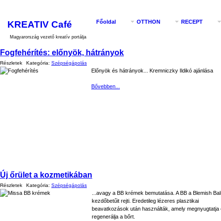
KREATIV Café
Főoldal
OTTHON
RECEPT
Magyarország vezető kreatív portálja
Fogfehérítés: előnyök, hátrányok
Részletek
Kategória:
Szépségápolás
Előnyök és hátrányok... Kremniczky Ildikó ajánlása
Bővebben...
Új őrület a kozmetikában
Részletek
Kategória:
Szépségápolás
...avagy a BB krémek bemutatása. A BB a Blemish Ba
kezdőbetűit rejti. Eredetileg lézeres plasztikai
beavatkozások után használták, amely megnyugtatja
regenerálja a bőrt.