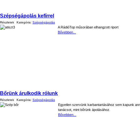
Szépségápolás kefírrel
Részletek
Kategória:
Szépségápolás
A RádióTop műsorában elhangzott riport
Bővebben...
Bőrünk árulkodik rólunk
Részletek
Kategória:
Szépségápolás
Egyetlen szervünk karbantartásához sem kapunk ann
tanácsot, mint bőrünk ápolásához.
Bővebben...